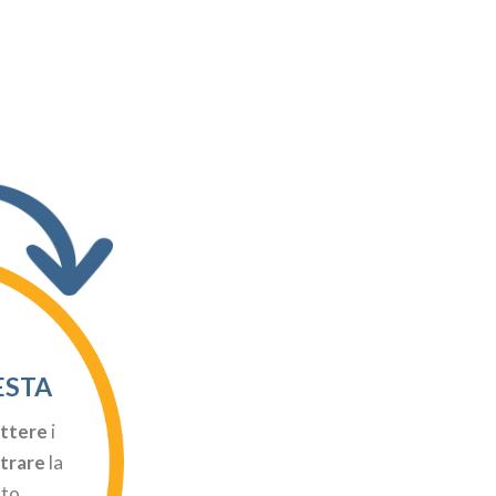
ESTA
ttere
i
strare
la
ato