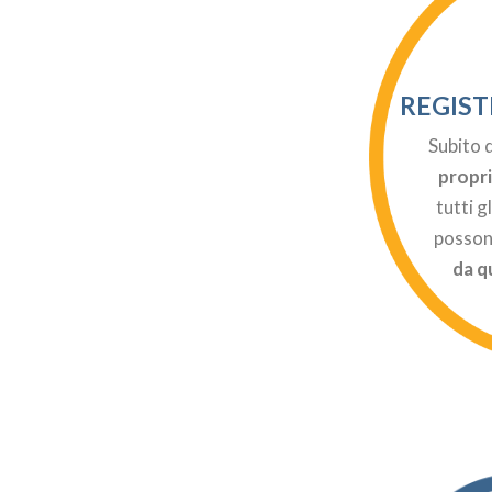
REGIST
Subito 
propri
tutti g
posson
da q