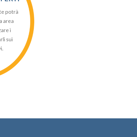
nte potrà
a area
zare i
li sui
i.