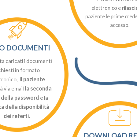
elettronico e
rilasci
paziente le prime crede
accesso.
IO DOCUMENTI
ta caricati i documenti
chiesti in formato
tronico,
il paziente
à via email
la seconda
 della password
e la
ca della disponibilità
dei referti.
DOWNLOAD RE