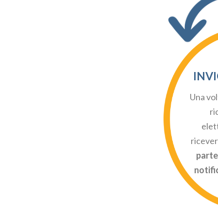
INV
Una vol
ri
elet
ricever
parte
notifi