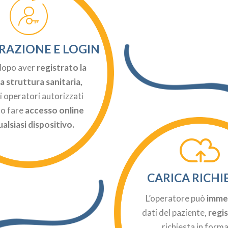
RAZIONE E LOGIN
dopo aver
registrato la
a struttura sanitaria,
li operatori autorizzati
o fare
accesso
online
ualsiasi dispositivo.
CARICA RICHI
L’operatore può
imme
dati del paziente,
regi
richiesta in form